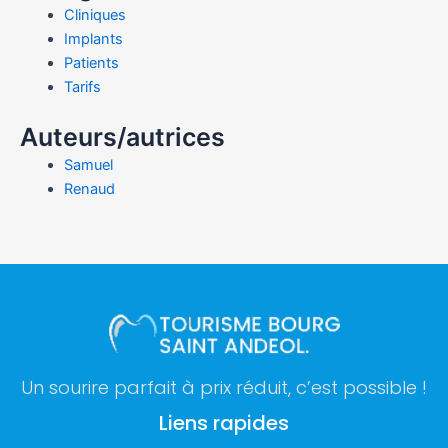
Cliniques
Implants
Patients
Tarifs
Auteurs/autrices
Samuel
Renaud
Un sourire parfait à prix réduit, c’est possible !
Liens rapides